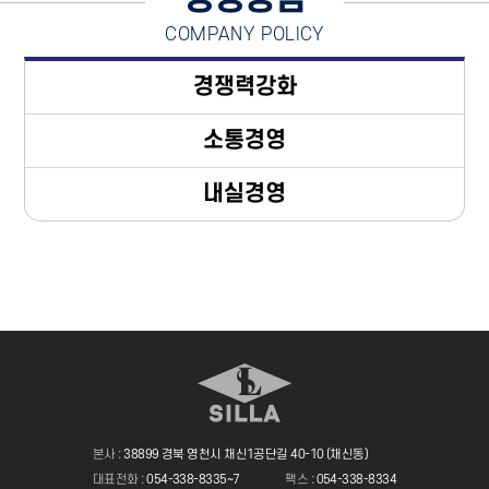
COMPANY POLICY
경쟁력강화
소통경영
내실경영
본사 :
38899 경북 영천시 채신1공단길 40-10 (채신동)
대표전화 :
054-338-8335~7
팩스 :
054-338-8334